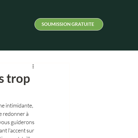
SOUMISSION GRATUITE
s trop
he intimidante, 
e redonner à 
 vous guiderons 
nt l'accent sur 