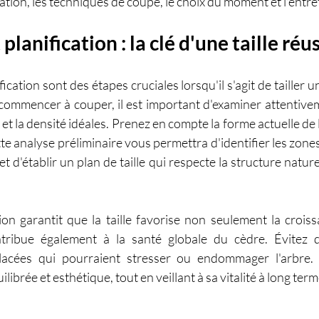
ication, les techniques de coupe, le choix du moment et l'entret
planification : la clé d'une taille réu
ification sont des étapes cruciales lorsqu'il s'agit de tailler 
commencer à couper, il est important d'examiner attentivem
et la densité idéales. Prenez en compte la forme actuelle de l
te analyse préliminaire vous permettra d'identifier les zone
et d'établir un plan de taille qui respecte la structure naturel
on garantit que la taille favorise non seulement la croiss
ntribue également à la santé globale du cèdre. Évitez 
acées qui pourraient stresser ou endommager l'arbre. L'
librée et esthétique, tout en veillant à sa vitalité à long term