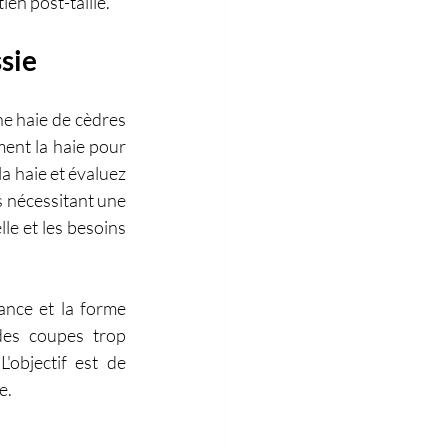
ien post-taille.
ssie
une haie de cèdres 
ent la haie pour 
a haie et évaluez 
s nécessitant une 
le et les besoins 
ance et la forme 
des coupes trop 
objectif est de 
e.