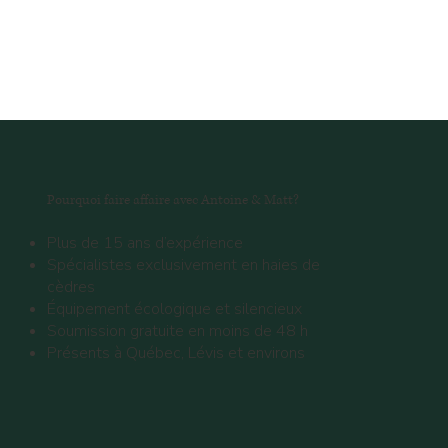
Pourquoi faire affaire avec Antoine & Matt?
Plus de 15 ans d’expérience
Spécialistes exclusivement en haies de
cèdres
Équipement écologique et silencieux
Soumission gratuite en moins de 48 h
Présents à Québec, Lévis et environs