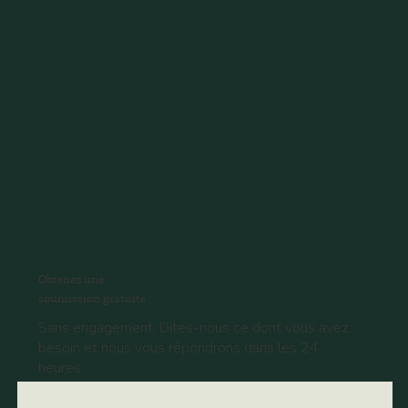
Obtenez une
soumission gratuite
Sans engagement. Dites-nous ce dont vous avez
besoin et nous vous répondrons dans les 24
heures.