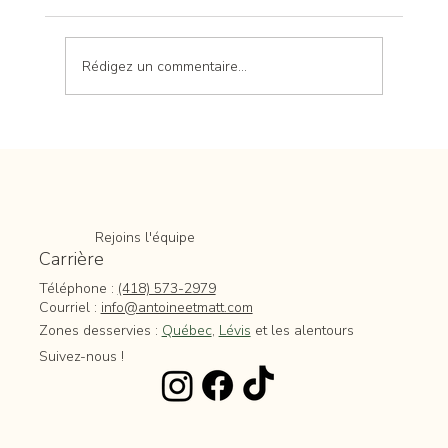
Rédigez un commentaire...
Quand couper sa haie de cèdres au Québec
? - Guide complet
Rejoins l'équipe
Carrière
Téléphone :
(418) 573-2979
Courriel :
info@antoineetmatt.com
Zones desservies :
Québec
,
Lévis
et les alentours
Suivez-nous !